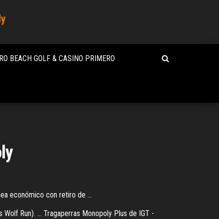
dy
RO BEACH GOLF & CASINO PRIMERO
ly
ea económico con retiro de ...
 Wolf Run). ... Tragaperras Monopoly Plus de IGT -