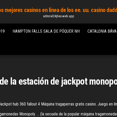
os mejores casinos en línea de los ee. uu. casino dad
admiral24jhee.web.app
019
HAMPTON FALLS SALA DE PÓQUER NH
CATALONIA BÁVA
e la estación de jackpot monopo
ckpot hub 360 fallout 4 Máquina tragaperras gratis casino. Juego en lín
gamonedas Monopoly. ... (la secuela de la popular máquina tragamonedas