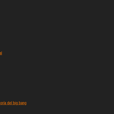
al
oría del big bang