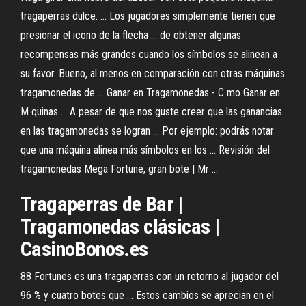
tragaperras dulce. ... Los jugadores simplemente tienen que
presionar el icono de la flecha ... de obtener algunas
recompensas más grandes cuando los símbolos se alinean a
su favor. Bueno, al menos en comparación con otras máquinas
tragamonedas de ... Ganar en Tragamonedas - C mo Ganar en
M quinas ... A pesar de que nos guste creer que las ganancias
en las tragamonedas se logran ... Por ejemplo: podrás notar
que una máquina alinea más símbolos en los ... Revisión del
tragamonedas Mega Fortune, gran bote | Mr ...
Tragaperras de Bar |
Tragamonedas clásicas |
CasinoBonos.es
88 Fortunes es una tragaperras con un retorno al jugador del
96 % y cuatro botes que ... Estos cambios se aprecian en el