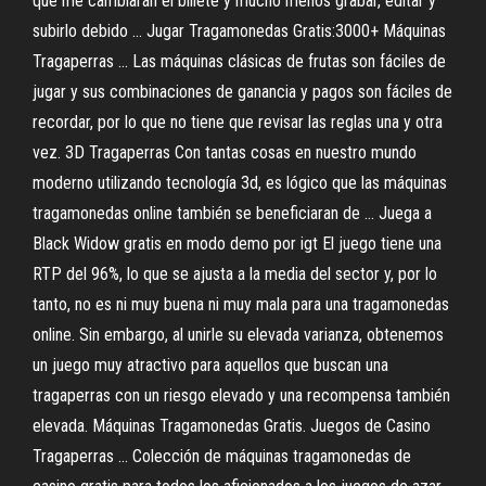
que me cambiarán el billete y mucho menos grabar, editar y
subirlo debido ... Jugar Tragamonedas Gratis:3000+ Máquinas
Tragaperras ... Las máquinas clásicas de frutas son fáciles de
jugar y sus combinaciones de ganancia y pagos son fáciles de
recordar, por lo que no tiene que revisar las reglas una y otra
vez. 3D Tragaperras Con tantas cosas en nuestro mundo
moderno utilizando tecnología 3d, es lógico que las máquinas
tragamonedas online también se beneficiaran de ... Juega a
Black Widow gratis en modo demo por igt El juego tiene una
RTP del 96%, lo que se ajusta a la media del sector y, por lo
tanto, no es ni muy buena ni muy mala para una tragamonedas
online. Sin embargo, al unirle su elevada varianza, obtenemos
un juego muy atractivo para aquellos que buscan una
tragaperras con un riesgo elevado y una recompensa también
elevada. Máquinas Tragamonedas Gratis. Juegos de Casino
Tragaperras ... Colección de máquinas tragamonedas de