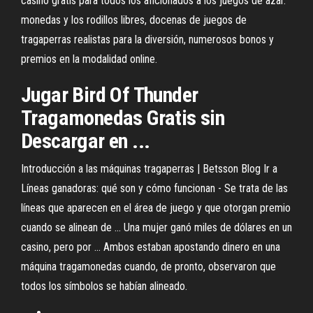
casino gratis para todos los aficionados a los juegos de azar.
monedas y los rodillos libres, docenas de juegos de
tragaperras realistas para la diversión, numerosos bonos y
premios en la modalidad online.
Jugar Bird Of Thunder
Tragamonedas Gratis sin
Descargar en ...
Introducción a las máquinas tragaperras | Betsson Blog Ir a
Líneas ganadoras: qué son y cómo funcionan - Se trata de las
líneas que aparecen en el área de juego y que otorgan premio
cuando se alinean de ... Una mujer ganó miles de dólares en un
casino, pero por ... Ambos estaban apostando dinero en una
máquina tragamonedas cuando, de pronto, observaron que
todos los símbolos se habían alineado.