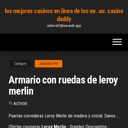
Skip
los mejores casinos en línea de los ee. uu. casino
to
daddy
the
admiral24jhee.web.app
content
Category
Jackola61799
Armario con ruedas de leroy
merlin
By
AUTHOR
Puertas correderas Leroy Merlin de madera y cristal. Danos ...
Ofertas cajoneras
Leroy
Merlin
- Grandes Descuentos -